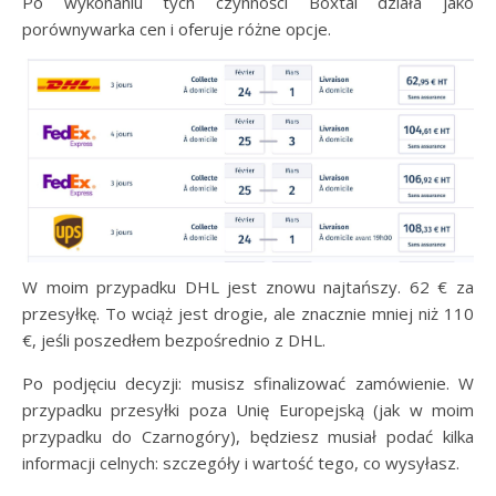
Po wykonaniu tych czynności Boxtal działa jako
porównywarka cen i oferuje różne opcje.
W moim przypadku DHL jest znowu najtańszy. 62 € za
przesyłkę. To wciąż jest drogie, ale znacznie mniej niż 110
€, jeśli poszedłem bezpośrednio z DHL.
Po podjęciu decyzji: musisz sfinalizować zamówienie. W
przypadku przesyłki poza Unię Europejską (jak w moim
przypadku do Czarnogóry), będziesz musiał podać kilka
informacji celnych: szczegóły i wartość tego, co wysyłasz.