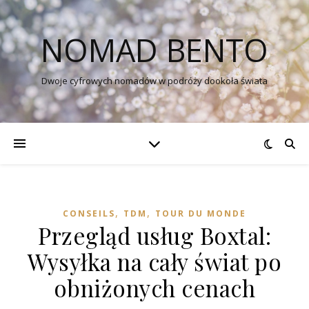
NOMAD BENTO
Dwoje cyfrowych nomadów w podróży dookoła świata
,
,
CONSEILS
TDM
TOUR DU MONDE
Przegląd usług Boxtal:
Wysyłka na cały świat po
obniżonych cenach