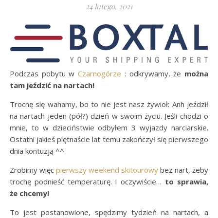
24 lutego, 2021
Podczas pobytu w
Czarnogórze
: odkrywamy, że
można
tam jeździć na nartach!
Trochę się wahamy, bo to nie jest nasz żywioł: Anh jeździł
na nartach jeden (pół?) dzień w swoim życiu. Jeśli chodzi o
mnie, to w dzieciństwie odbyłem 3 wyjazdy narciarskie.
Ostatni jakieś piętnaście lat temu zakończył się pierwszego
dnia kontuzją ^^.
Zrobimy więc
pierwszy weekend skitourowy
bez nart, żeby
trochę podnieść temperaturę. I oczywiście…
to sprawia,
że chcemy!
To jest postanowione, spędzimy tydzień na nartach, a